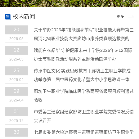
校内新闻
更多
20
关于举办2026年“技能照亮前程”职业技能大赛暨第三
届河北省职业技能大赛廊坊市康养类赛项选拔赛的通
2026-05
知
12
赋能白衣韶华 守护健康未来丨学院2026年5·12国际
护士节暨职教活动周系列主题活动圆满举办
2026-05
25
传承中医文化 实践思政教育丨廊坊卫生职业学院成
功举办第二届中医药文化节暨大中小学思政课一体化
2026-04
建设主题实践活动
09
廊坊卫生职业学院临床医学系两项省级项目顺利通过
验收
2026-04
01
市委第三巡察组巡察廊坊卫生职业学院党委情况反馈
会议召开
2025-12
30
七届市委第六轮巡察第三巡察组巡察廊坊卫生职业学