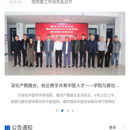
院党委工作动员会召开
2025-06
凝神聚力谋发展，深耕细作绘蓝图丨廊坊卫生职业学院领
深化产教融合，校企携手共育中医人才——学院与廊坊彦
深化校院协同 共育康养英才——廊坊万平中医医院来我
校院携手 协同育人 | 学院与廊坊开发区法院举行党建共
清骨伤科中医医院、廊坊国际中医协会举行授牌仪式
建、法治教育实践基地签约揭牌仪式
导深入企业开展调研活动
校开展康养合作交流活动
为有效拓宽就业岗位渠道，促进我校2025年毕业生充分就业、满
为深化中医药传承创新，推进产教融合走深走实，4月22日上午，
为深化医教协同发展，推动康养人才培养与产业需求精准对接，4
为深化新时代法治人才培养模式创新，3月20日下午，我院与廊坊
意就业，2025年5月14日下午，学院党委副书记、院长魏民带领相关处
我院与廊坊彦清骨伤科中医医院、廊坊国际中医协会联合举行授牌仪
月8日下午，廊坊万平中医医院党支部书记杨磊一行赴我校开展合作交
开发区人民法院联合举行党建共建协议签约暨法治教育实践基地揭牌仪
室负责同志，深入到廊坊广安医院、廊坊市安次区医院进行调研活动，
式。学院党委副书记、院长魏民，党委副书记王泽泉，副院长赵玉，廊
流活动。学院党委副书记、院长魏民，党委副书记王泽泉，党委委员、
式。学院党委委员、副院长纪连永，廊坊市中级人民法院党组成员、政
开展了以“提高专业技能，深挖职业院校医学生核心竞争力”为主题的交
坊市卫健委中医科科长秦景乐，市科协科创部部长常胜越出席活动。省
副院长纪连永，副院长赵玉出席会议。座谈会上，双方围绕康养专业建
治部主任问亚星，廊坊开发区人民法院党组书记、院长郎立惠出席仪
流会。魏民院长一行首先赴廊坊广安医院，了解了医院的发展历程及近
级非遗“中医李氏正骨”第六代传承人李平，廊坊彦清骨伤科中医医院院
设、实习基地共建、产学研融合等议题深入探讨。魏民介绍了学院办学
式。纪连永与郎立惠为法治教育实践基地揭牌，问亚星发表致辞表示祝
公告通知
三年实践教学及管理情况，双方就2025年实习安置计划交换了意见。
长李彦清，廊坊国际中医协会秘书长张磊及学院相关部门负责人参加活
特色，强调“校院合作、工学结合”在提升学生岗位适应能力中的核心作
贺。学院思想政治理论教学部教师和学生代表参加活动。纪连永表示，
更多