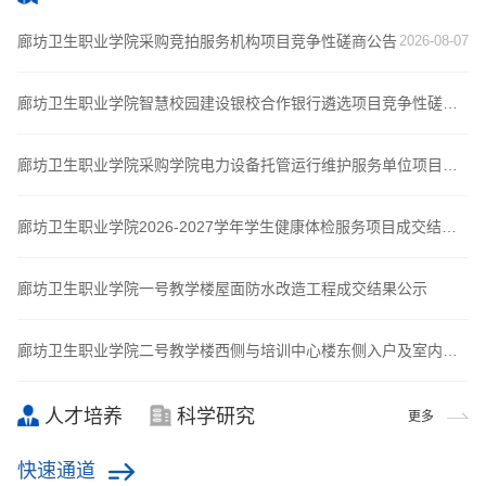
随后，魏民院长一行赴廊坊市安次区...
动。授牌仪式魏民在授牌仪式上发...
用。杨磊书记表示，万平中医医...
实践基地的建立标志着学院法治教育...
廊坊卫生职业学院采购竞拍服务机构项目竞争性磋商公告
2026-08-07
廊坊卫生职业学院智慧校园建设银校合作银行遴选项目竞争性磋商
公告
2026-08-07
廊坊卫生职业学院采购学院电力设备托管运行维护服务单位项目竞
争性磋商公告
2026-08-07
廊坊卫生职业学院2026-2027学年学生健康体检服务项目成交结果
公示
2026-08-04
廊坊卫生职业学院一号教学楼屋面防水改造工程成交结果公示
2026-08-04
廊坊卫生职业学院二号教学楼西侧与培训中心楼东侧入户及室内供
水主管道改造项目中标公告
2026-07-31
人才培养
科学研究
更多
快速通道