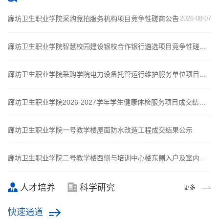
随后，魏民院长一行赴廊坊市安次区...
动。授牌仪式魏民在授牌仪式上发...
用。杨磊书记表示，万平中医医...
实践基地的建立标志着学院法治教育...
廊坊卫生职业学院采购竞拍服务机构项目竞争性磋商公告
2026-08-07
廊坊卫生职业学院智慧校园建设银校合作银行遴选项目竞争性磋商
公告
2026-08-07
廊坊卫生职业学院采购学院电力设备托管运行维护服务单位项目竞
争性磋商公告
2026-08-07
廊坊卫生职业学院2026-2027学年学生健康体检服务项目成交结果
公示
2026-08-04
廊坊卫生职业学院一号教学楼屋面防水改造工程成交结果公示
2026-08-04
廊坊卫生职业学院二号教学楼西侧与培训中心楼东侧入户及室内供
水主管道改造项目中标公告
2026-07-31
人才培养
科学研究
更多
快速通道