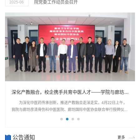
院党委工作动员会召开
2025-06
凝神聚力谋发展，深耕细作绘蓝图丨廊坊卫生职业学院领
深化产教融合，校企携手共育中医人才——学院与廊坊彦
深化校院协同 共育康养英才——廊坊万平中医医院来我
校院携手 协同育人 | 学院与廊坊开发区法院举行党建共
清骨伤科中医医院、廊坊国际中医协会举行授牌仪式
建、法治教育实践基地签约揭牌仪式
导深入企业开展调研活动
校开展康养合作交流活动
为有效拓宽就业岗位渠道，促进我校2025年毕业生充分就业、满
为深化中医药传承创新，推进产教融合走深走实，4月22日上午，
为深化医教协同发展，推动康养人才培养与产业需求精准对接，4
为深化新时代法治人才培养模式创新，3月20日下午，我院与廊坊
意就业，2025年5月14日下午，学院党委副书记、院长魏民带领相关处
我院与廊坊彦清骨伤科中医医院、廊坊国际中医协会联合举行授牌仪
月8日下午，廊坊万平中医医院党支部书记杨磊一行赴我校开展合作交
开发区人民法院联合举行党建共建协议签约暨法治教育实践基地揭牌仪
室负责同志，深入到廊坊广安医院、廊坊市安次区医院进行调研活动，
式。学院党委副书记、院长魏民，党委副书记王泽泉，副院长赵玉，廊
流活动。学院党委副书记、院长魏民，党委副书记王泽泉，党委委员、
式。学院党委委员、副院长纪连永，廊坊市中级人民法院党组成员、政
开展了以“提高专业技能，深挖职业院校医学生核心竞争力”为主题的交
坊市卫健委中医科科长秦景乐，市科协科创部部长常胜越出席活动。省
副院长纪连永，副院长赵玉出席会议。座谈会上，双方围绕康养专业建
治部主任问亚星，廊坊开发区人民法院党组书记、院长郎立惠出席仪
流会。魏民院长一行首先赴廊坊广安医院，了解了医院的发展历程及近
级非遗“中医李氏正骨”第六代传承人李平，廊坊彦清骨伤科中医医院院
设、实习基地共建、产学研融合等议题深入探讨。魏民介绍了学院办学
式。纪连永与郎立惠为法治教育实践基地揭牌，问亚星发表致辞表示祝
公告通知
三年实践教学及管理情况，双方就2025年实习安置计划交换了意见。
长李彦清，廊坊国际中医协会秘书长张磊及学院相关部门负责人参加活
特色，强调“校院合作、工学结合”在提升学生岗位适应能力中的核心作
贺。学院思想政治理论教学部教师和学生代表参加活动。纪连永表示，
更多