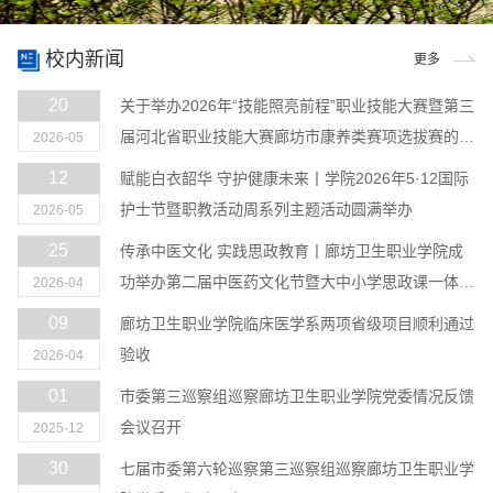
校内新闻
更多
20
关于举办2026年“技能照亮前程”职业技能大赛暨第三
届河北省职业技能大赛廊坊市康养类赛项选拔赛的通
2026-05
知
12
赋能白衣韶华 守护健康未来丨学院2026年5·12国际
护士节暨职教活动周系列主题活动圆满举办
2026-05
25
传承中医文化 实践思政教育丨廊坊卫生职业学院成
功举办第二届中医药文化节暨大中小学思政课一体化
2026-04
建设主题实践活动
09
廊坊卫生职业学院临床医学系两项省级项目顺利通过
验收
2026-04
01
市委第三巡察组巡察廊坊卫生职业学院党委情况反馈
会议召开
2025-12
30
七届市委第六轮巡察第三巡察组巡察廊坊卫生职业学